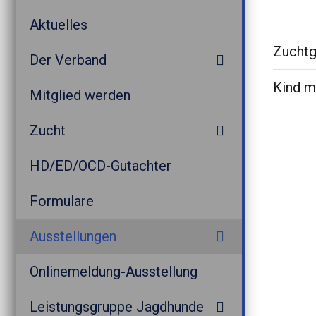
Aktuelles
Zuchtg
Der Verband
Kind m
Mitglied werden
Zucht
HD/ED/OCD-Gutachter
Formulare
Ausstellungen
Onlinemeldung-Ausstellung
Leistungsgruppe Jagdhunde