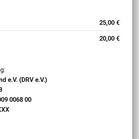
25,00 €
20,00 €
g:
 e.V. (DRV e.V.)
B
009 0068 00
XXX