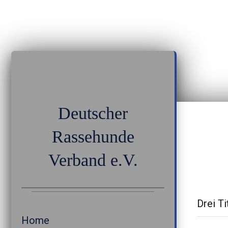
Deutscher
Rassehunde
Verband e.V.
Drei Ti
Home