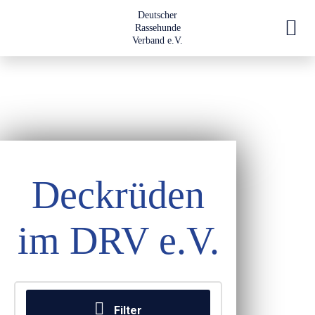
Deutscher
Rassehunde
Verband e.V.
Deckrüden
im DRV e.V.
Filter